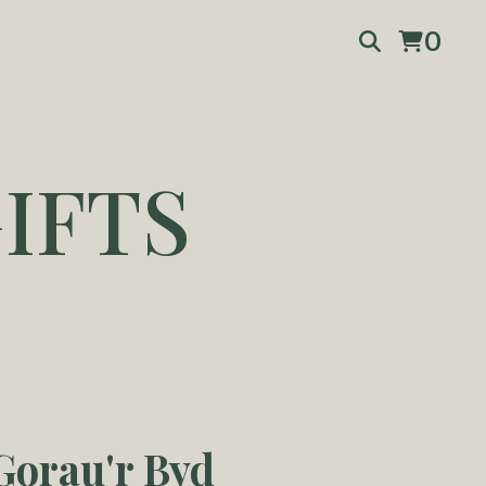
0
IFTS
Gorau'r Byd