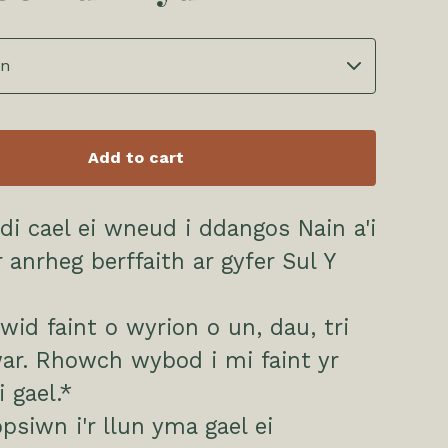
Add to cart
i cael ei wneud i ddangos Nain a'i
r anrheg berffaith ar gyfer Sul Y
ewid faint o wyrion o un, dau, tri
ar. Rhowch wybod i mi faint yr
 gael.*
psiwn i'r llun yma gael ei