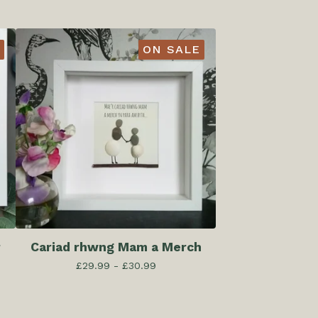
ON SALE
r
Cariad rhwng Mam a Merch
£
29.99 -
£
30.99