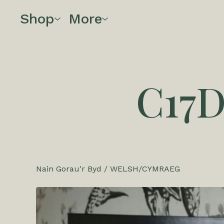
Shop
More
C17
Nain Gorau'r Byd
/
WELSH/CYMRAEG