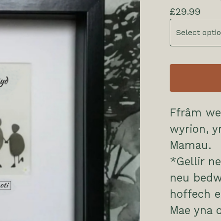
£
29.99
Ffrâm wed
wyrion, y
Mamau.
*Gellir n
neu bedw
hoffech ei
Mae yna o