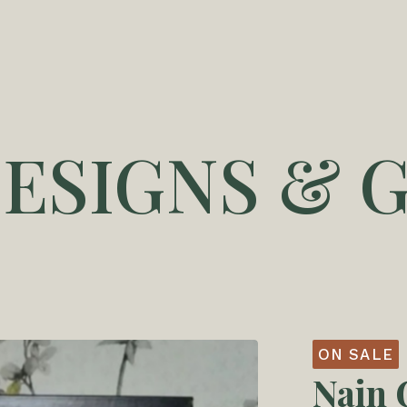
DESIGNS & G
ON SALE
Nain 