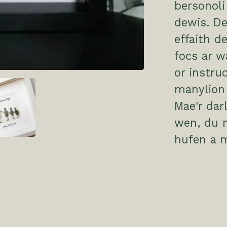
bersonol
dewis. D
effaith d
focs ar w
or instru
manylion 
Mae'r dar
wen, du n
hufen a 