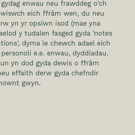
i gydag enwau neu frawddeg o'ch
ewiswch eich ffrâm wen, du neu
erw yn yr opsiwn isod (mae yna
aelod y tudalen fasged gyda 'notes
ctions', dyma le chewch adael eich
personoli e.e. enwau, dyddiadau.
lun yn dod gyda dewis o ffrâm
eu effaith derw gyda chefndir
mownt gwyn.