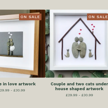
ON SALE
ON SALE
e in love artwork
Couple and two cats unde
house shaped artwork
29.99 -
£
30.99
£
29.99 -
£
30.99