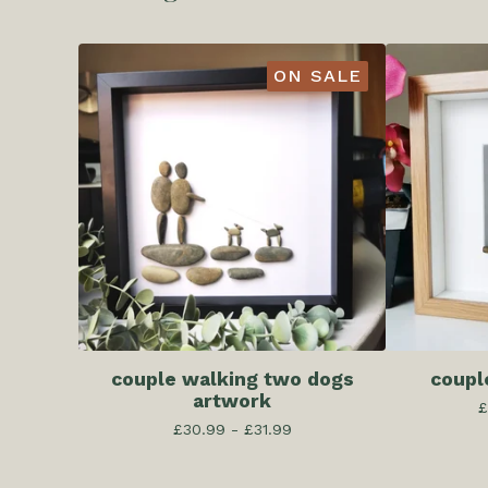
ON SALE
couple walking two dogs
coupl
artwork
£
£
30.99 -
£
31.99